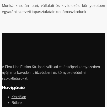
Munkánk során ipari, vállalati és kivitelezési környezetben
egyaránt szerzett tapasztalatainkra támaszkodunk.
A First Line Fusion Kft. ipari, vállalati és építőipari környezetben
nyújt munkavédelmi, tűzvédelmi és környezetvédelmi
szolgáltatásokat.
Navigáció
Kezdőlap
Rólunk