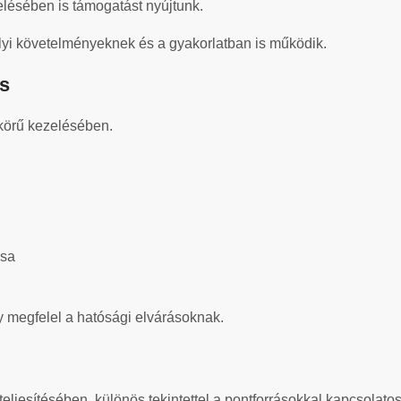
elésében is támogatást nyújtunk.
lyi követelményeknek és a gyakorlatban is működik.
ás
 körű kezelésében.
ása
ly megfelel a hatósági elvárásoknak.
jesítésében, különös tekintettel a pontforrásokkal kapcsolatos