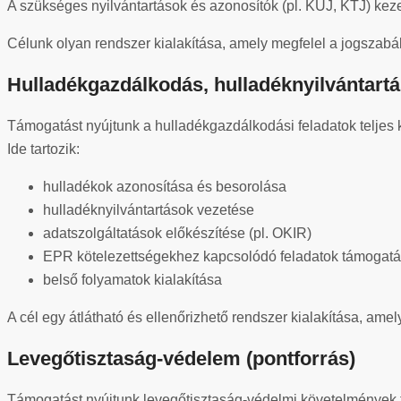
A szükséges nyilvántartások és azonosítók (pl. KÜJ, KTJ) kez
Célunk olyan rendszer kialakítása, amely megfelel a jogszabá
Hulladékgazdálkodás, hulladéknyilvántart
Támogatást nyújtunk a hulladékgazdálkodási feladatok teljes
Ide tartozik:
hulladékok azonosítása és besorolása
hulladéknyilvántartások vezetése
adatszolgáltatások előkészítése (pl. OKIR)
EPR kötelezettségekhez kapcsolódó feladatok támogat
belső folyamatok kialakítása
A cél egy átlátható és ellenőrizhető rendszer kialakítása, ame
Levegőtisztaság-védelem (pontforrás)
Támogatást nyújtunk levegőtisztaság-védelmi követelmények tel