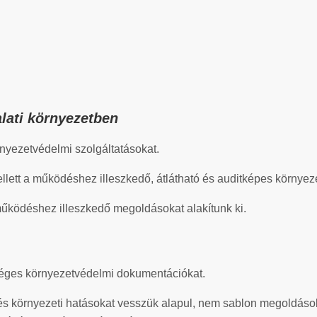
alati környezetben
örnyezetvédelmi szolgáltatásokat.
lett a működéshez illeszkedő, átlátható és auditképes környeze
űködéshez illeszkedő megoldásokat alakítunk ki.
kséges környezetvédelmi dokumentációkat.
és környezeti hatásokat vesszük alapul, nem sablon megoldáso