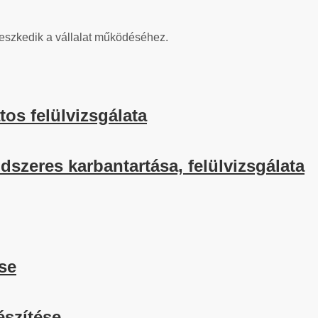
illeszkedik a vállalat működéséhez.
tos felülvizsgálata
dszeres karbantartása, felülvizsgálata
se
észítése