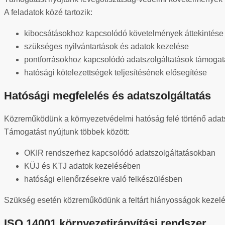
A feladatok közé tartozik:
kibocsátásokhoz kapcsolódó követelmények áttekintése
szükséges nyilvántartások és adatok kezelése
pontforrásokhoz kapcsolódó adatszolgáltatások támoga
hatósági kötelezettségek teljesítésének elősegítése
Hatósági megfelelés és adatszolgáltatás
Közreműködünk a környezetvédelmi hatóság felé történő adatsz
Támogatást nyújtunk többek között:
OKIR rendszerhez kapcsolódó adatszolgáltatásokban
KÜJ és KTJ adatok kezelésében
hatósági ellenőrzésekre való felkészülésben
Szükség esetén közreműködünk a feltárt hiányosságok kezelé
ISO 14001 környezetirányítási rendszer