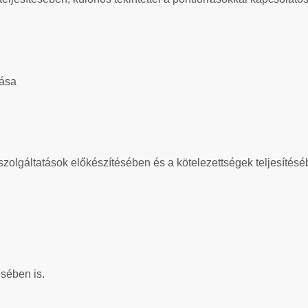
tása
olgáltatások előkészítésében és a kötelezettségek teljesítésé
sében is.